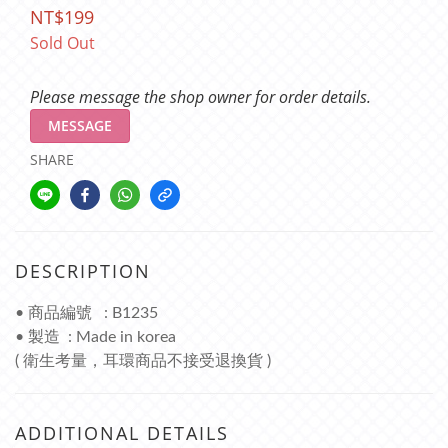
NT$199
Sold Out
Please message the shop owner for order details.
MESSAGE
SHARE
DESCRIPTION
• 商品編號 : B1235
• 製造 : Made in korea
( 衛生考量，耳環商品不接受退換貨 )
ADDITIONAL DETAILS