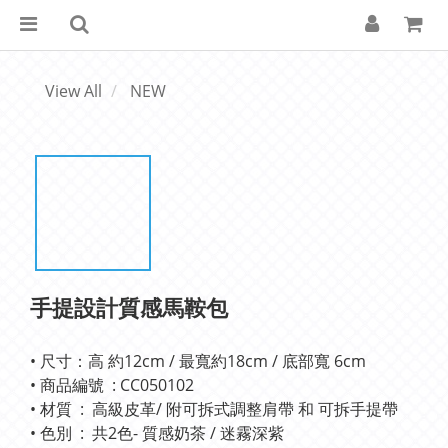
View All
NEW
手提設計質感馬鞍包
• 尺寸：高 約12cm / 最寬約18cm / 底部寬 6cm 
• 商品編號  : CC050102
• 材質  :  高級皮革/ 附可拆式調整肩帶 和 可拆手提帶
• 色別  :  共2色- 質感奶茶 / 迷霧深紫