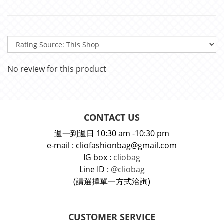
No review for this product
CONTACT US
週一到週日 10:30 am -10:30 pm
e-mail : cliofashionbag@gmail.com
IG box :
cliobag
Line ID :
@cliobag
(請選擇單一方式洽詢)
CUSTOMER SERVICE