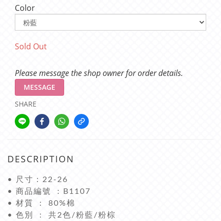
Color
Sold Out
Please message the shop owner for order details.
MESSAGE
SHARE
DESCRIPTION
• 尺寸：22-26
• 商品編號 : B1107
• 材質 : 80%棉
• 色別 : 共2色/粉藍/粉棕