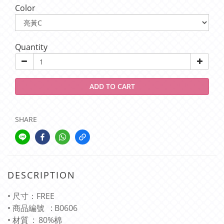
Color
Quantity
ADD TO CART
SHARE
DESCRIPTION
• 尺寸：FREE
• 商品編號 : B0606
• 材質 : 80%棉