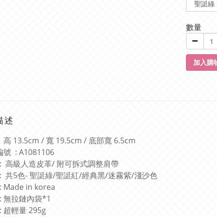
數量
加入購
描述
高 13.5cm / 寬 19.5cm / 底部寬 6.5cm
號 : A1081106
質 : 高級人造皮革/ 附可拆式調整肩帶
 : 共5色- 聖誔綠/聖誔紅/經典黑/迷霧紫/淺沙色
 Made in korea
 : 無拉鏈內袋*1
: 超輕量 295g