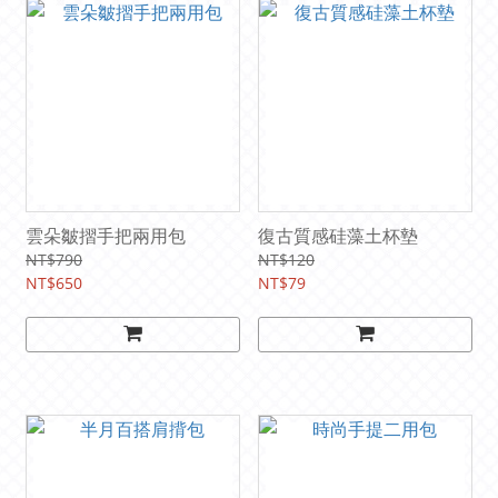
雲朵皺摺手把兩用包
復古質感硅藻土杯墊
NT$790
NT$120
NT$650
NT$79