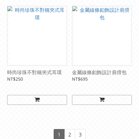
時尚珍珠不對稱夾式耳環
金屬線條釦飾設計肩揹包
NT$250
NT$695
1
2
3