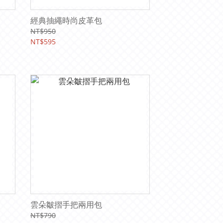
經典抽繩時尚皮革包
NT$950
NT$595
雲朵皺摺手把兩用包
NT$790