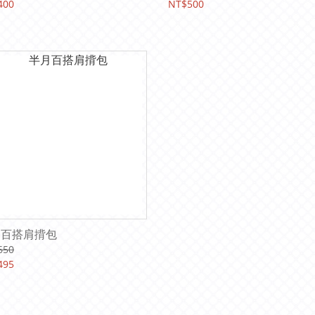
400
NT$500
月百搭肩揹包
650
495