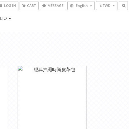
LOG IN
CART
MESSAGE
English
$ TWD
CLIO