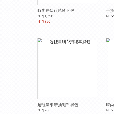
時尚長型質感腋下包
手
NT$1,250
NT$
NT$950
超輕量細帶抽繩單肩包
時
NT$780
NT$