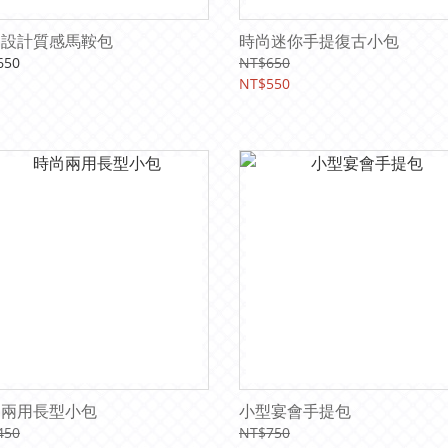
提設計質感馬鞍包
時尚迷你手提復古小包
650
NT$650
NT$550
尚兩用長型小包
小型宴會手提包
450
NT$750