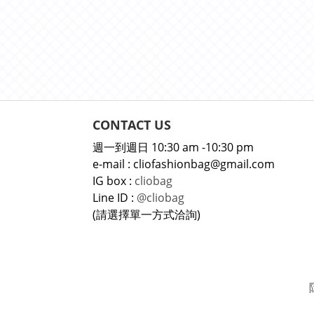
CONTACT US
週一到週日 10:30 am -10:30 pm
e-mail : cliofashionbag@gmail.com
IG box :
cliobag
Line ID :
@cliobag
(請選擇單一方式洽詢)