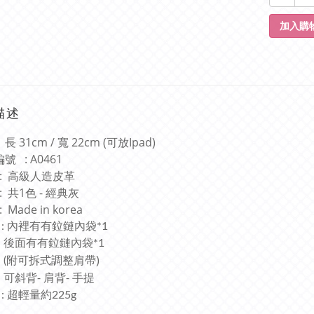
加入購
描述
長 31cm / 寬 22cm (可放Ipad)
號 : A0461
 : 高級人造皮革
 : 共1色 - 經典灰
 Made in korea
 : 內裡有有鉝鏈內袋*1
有有鉝鏈內袋*1
附可拆式調整肩帶)
(
斜背
-
肩背
-
手提
 : 超輕量約225g