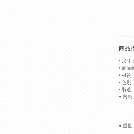
商品
• 尺寸：
• 商品編
• 材質
• 色別
• 製造 :
• 內袋
後面
可
• 重量