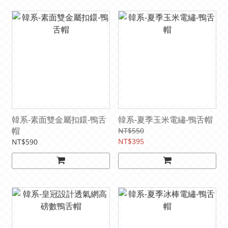
韓系-素面雙金屬扣鐶-鴨舌
韓系-夏季玉米電繡-鴨舌帽
帽
NT$550
NT$395
NT$590