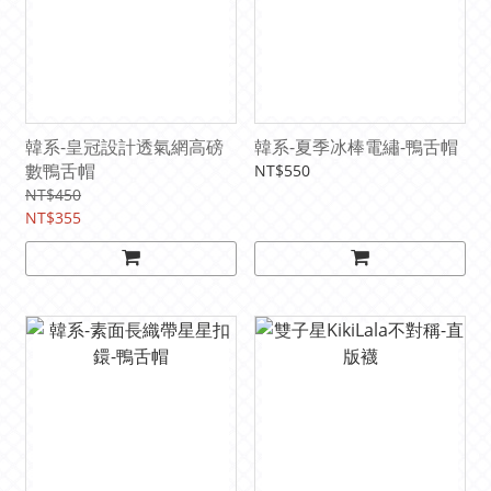
韓系-皇冠設計透氣網高磅
韓系-夏季冰棒電繡-鴨舌帽
數鴨舌帽
NT$550
NT$450
NT$355