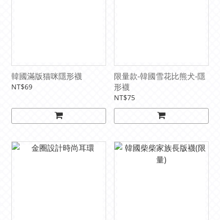
韓國滿版猫咪隱形襪
限量款-韓國雪花比熊犬-隱
形襪
NT$69
NT$75