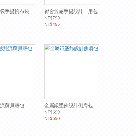
袋手提帆布袋
都會質感手提設計二用包
NT$790
NT$495
流蘇貝殼包
金屬鐶墜飾設計側肩包
NT$699
NT$550