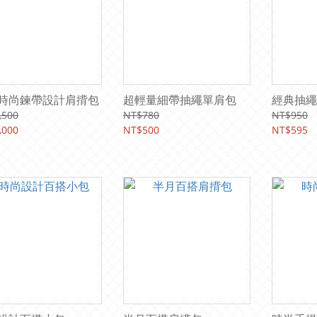
時尚鍊帶設計肩揹包
超輕量細帶抽繩單肩包
經典抽繩
,500
NT$780
NT$950
,000
NT$500
NT$595