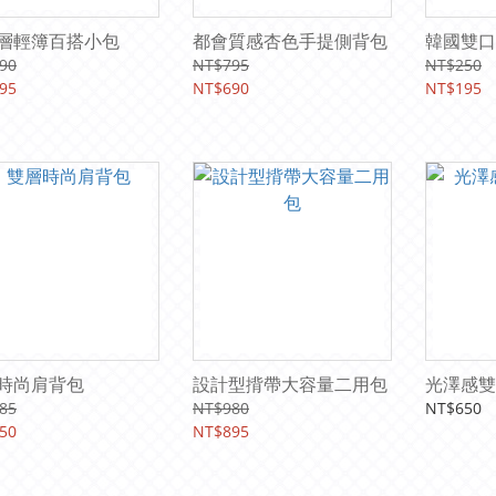
層輕簿百搭小包
都會質感杏色手提側背包
韓國雙口
90
NT$795
NT$250
95
NT$690
NT$195
時尚肩背包
設計型揹帶大容量二用包
光澤感雙
85
NT$980
NT$650
50
NT$895